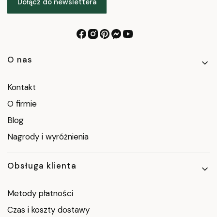
Dołącz do newslettera
Linki w stopce
O nas
Kontakt
O firmie
Blog
Nagrody i wyróżnienia
Obsługa klienta
Metody płatności
Czas i koszty dostawy