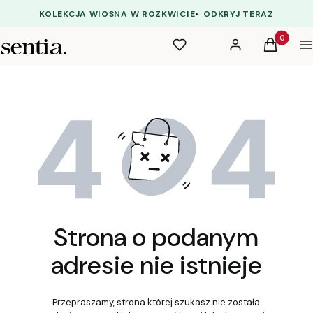
KOLEKCJA WIOSNA W ROZKWICIE
•
ODKRYJ TERAZ
Produkty 
Ulubione
Zaloguj się
Koszyk
M
Strona o podanym
adresie nie istnieje
Przepraszamy, strona której szukasz nie została